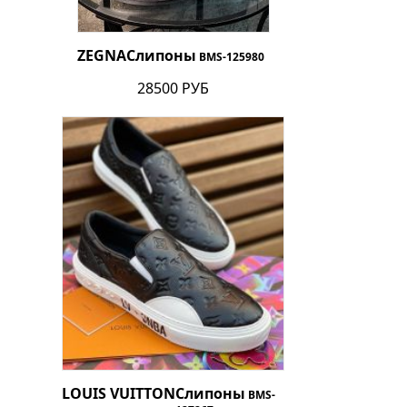
ZEGNA
Слипоны
BMS-125980
28500 РУБ
LOUIS VUITTON
Слипоны
BMS-