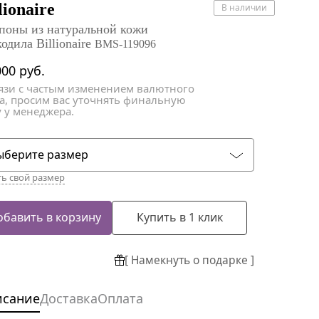
атки
атки
lionaire
В наличии
поны из натуральной кожи
одила Billionaire
BMS-119096
000
руб.
вязи с частым изменением валютного
са, просим вас уточнять финальную
 у менеджера.
ыберите размер
ть свой размер
обавить в корзину
Купить в 1 клик
[ Намекнуть о подарке ]
исание
Доставка
Оплата