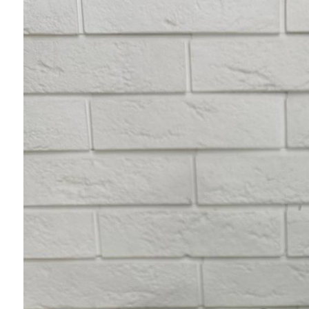
Ювелирные украшения
Кольца
Колье
Браслеты
Серьги
Броши