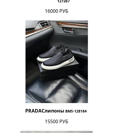
127267
16000 РУБ
PRADA
Слипоны
BMS-128184
15500 РУБ