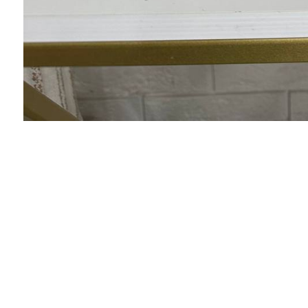
Владимир
Спасибо , получил рюкзак и куртку , все
подошло и качество достойное !