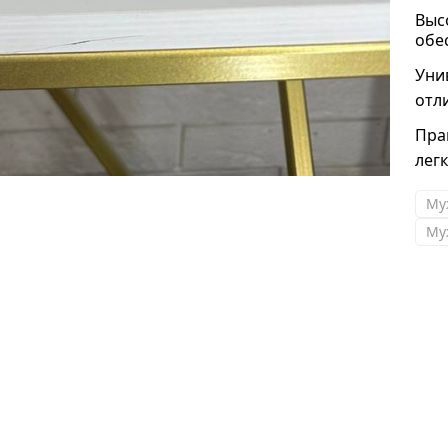
Выс
обе
Уни
отл
Пра
лег
Муж
Му
Люция
Хотела поблагодарить менеджеров , всегда
вежливые , ответят , помогут ) Получила
очередную посылочку , все прекрасного вида