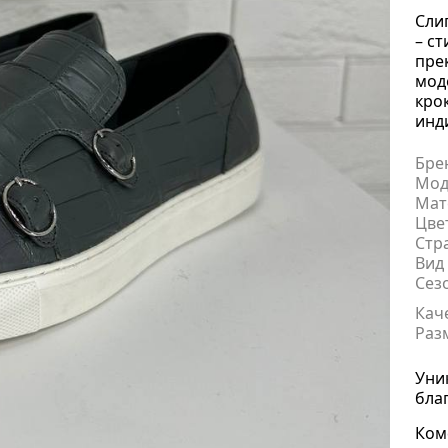
Сли
– с
пре
мод
кро
инд
Бре
Мод
Мат
Цве
Стр
Вид
Сез
Кач
Раз
Уни
бла
Ком