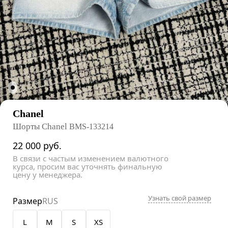
Chanel
Шорты Chanel
BMS-133214
22 000
руб.
В связи с частым изменением валютного
курса, просим вас уточнять финальную
цену у менеджера.
Узнать свой размер
Размер
RUS
L
M
S
XS