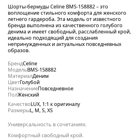
Шорты-бермуды Celine BMS-158882 – это
воплощение стильного комфорта для женского
летнего гардероба. Эта модель от известного
бренда выполнена из качественного голубого
денима и имеет свободный, расслабленный крой,
идеально подходящий для создания
непринужденных и актуальных повседневных
образов.
Бренд
Celine
Модель
BMS-158882
Материал
Деним
Цвет
Голубой
Назначение
Повседневное
Пол
Женский
Качество
LUX, 1:1 к оригиналу
Размеры
L, M, S, XS
Универсальность в сочетаниях.
Комфортный свободный крой.