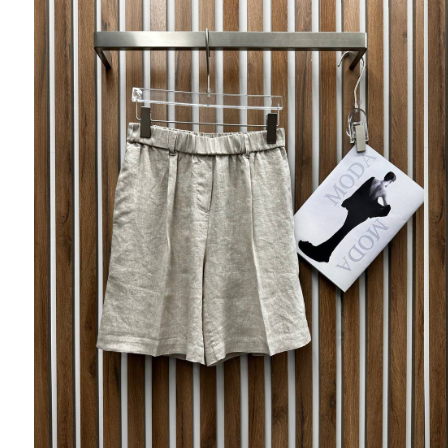
Ювелирные украшения
Кольца
Колье
Браслеты
Серьги
Броши