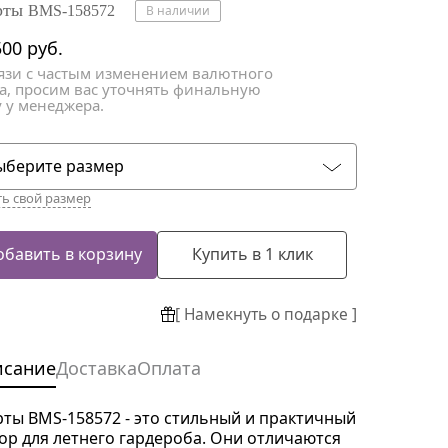
атки
атки
рты
BMS-158572
В наличии
500
руб.
вязи с частым изменением валютного
са, просим вас уточнять финальную
 у менеджера.
ыберите размер
ть свой размер
обавить в корзину
Купить в 1 клик
[ Намекнуть о подарке ]
исание
Доставка
Оплата
ты BMS-158572 - это стильный и практичный
ор для летнего гардероба. Они отличаются