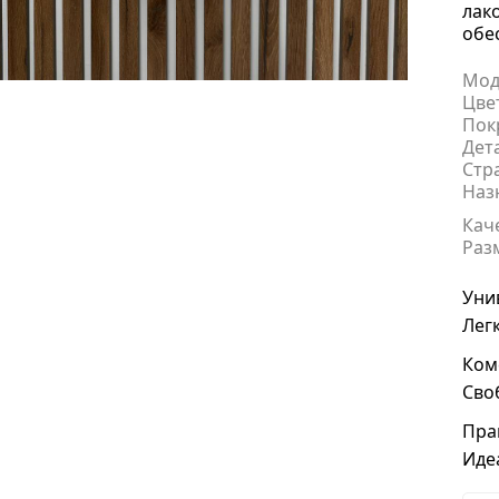
лак
обе
Мод
Цве
Пок
Дет
Стр
Наз
Кач
Раз
Уни
Лег
Ком
Сво
Пра
Иде