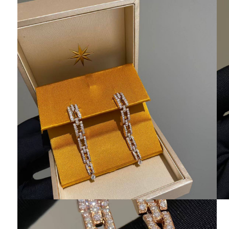
Ювелирные украшения
Кольца
Колье
Браслеты
Серьги
Броши