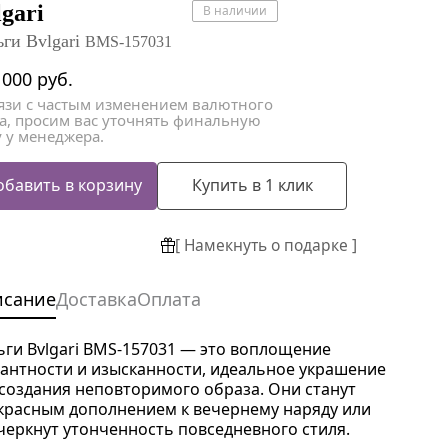
атки
атки
lgari
В наличии
ьги Bvlgari
BMS-157031
 000
руб.
вязи с частым изменением валютного
са, просим вас уточнять финальную
 у менеджера.
обавить в корзину
Купить в 1 клик
[ Намекнуть о подарке ]
исание
Доставка
Оплата
ьги Bvlgari BMS-157031 — это воплощение
гантности и изысканности, идеальное украшение
 создания неповторимого образа. Они станут
красным дополнением к вечернему наряду или
черкнут утонченность повседневного стиля.