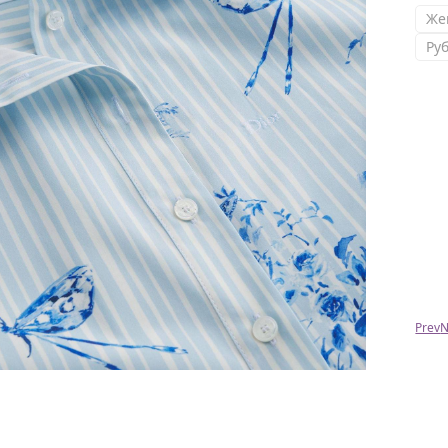
Же
Ру
Александр
Спасибо большое за посылочку, все подошло
и понравилось)
Prev
N