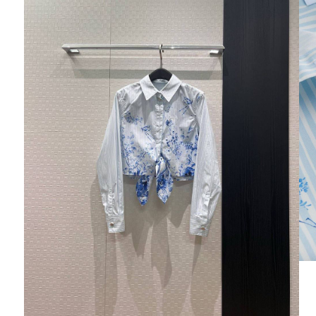
Аня
Спасибо большое сайту за большой
ассортимент детской качественной и модной
одежды!!)))) За хорошее общение продавца с
клиентом)))) Нам все очень понравилось!!
Будем заказывать еще!!!!
Эдик
Добрый день!Спасибо посылку получил,все