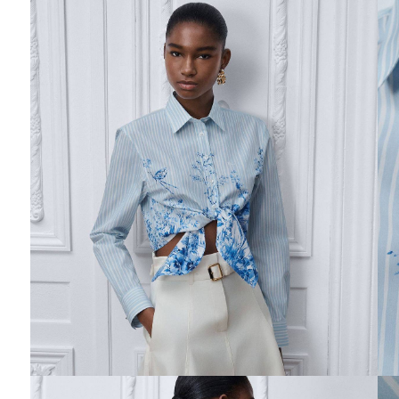
Ювелирные украшения
Кольца
Колье
Браслеты
Серьги
Броши