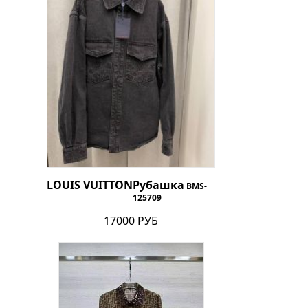
LOUIS VUITTON
Рубашка
BMS-
125709
17000 РУБ