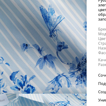
Руб
эле
цве
обр
зап
Бре
Мод
Цве
Стр
Наз
Фас
Кач
Раз
Соч
Под
Соз
Уни