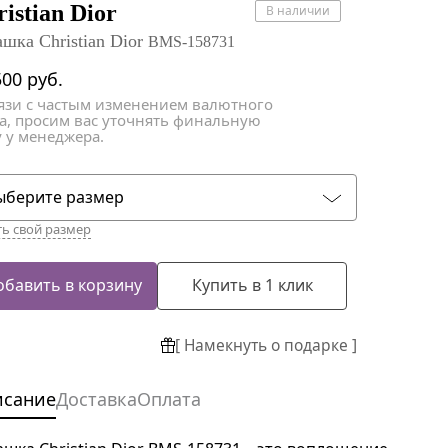
атки
атки
istian Dior
В наличии
ашка Christian Dior
BMS-158731
500
руб.
вязи с частым изменением валютного
са, просим вас уточнять финальную
 у менеджера.
ыберите размер
ть свой размер
обавить в корзину
Купить в 1 клик
[ Намекнуть о подарке ]
исание
Доставка
Оплата