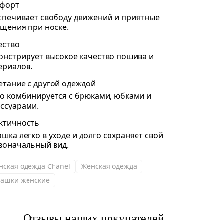
форт
спечивает свободу движений и приятные
щения при носке.
ество
онстрирует высокое качество пошива и
ериалов.
етание с другой одеждой
ко комбинируется с брюками, юбками и
ессуарами.
ктичность
ашка легко в уходе и долго сохраняет свой
воначальный вид.
нская одежда Chanel
Женская одежда
башки женские
Отзывы наших покупателей