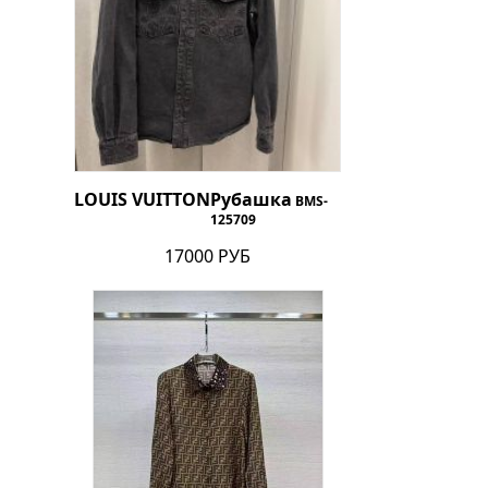
LOUIS VUITTON
Рубашка
BMS-
125709
17000 РУБ