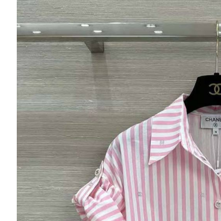
Ювелирные украшения
Кольца
Колье
Браслеты
Серьги
Броши