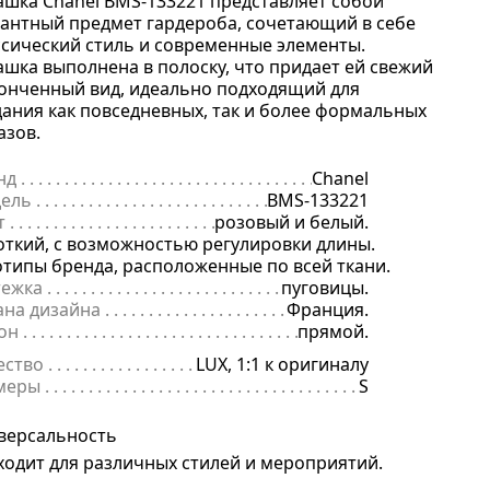
ашка Chanel BMS-133221 представляет собой
гантный предмет гардероба, сочетающий в себе
ссический стиль и современные элементы.
ашка выполнена в полоску, что придает ей свежий
тонченный вид, идеально подходящий для
дания как повседневных, так и более формальных
азов.
нд
. . . . . . . . . . . . . . . . . . . . . . . . . . . . . . . . . . . . . . . . . . . . . . . . . . . . . .
Chanel
ель
. . . . . . . . . . . . . . . . . . . . . . . . . . . . . . . . . . . . . . . . . . . . . . . . . . . . 
BMS-133221
т
. . . . . . . . . . . . . . . . . . . . . . . . . . . . . . . . . . . . . . . . . . . . . . . . . . . . . . .
розовый и белый.
ав
откий, с возможностью регулировки длины.
. . . . . . . . . . . . . . . . . . . . . . . . . . . . . . . . . . . . . . . . . . . . . . . . . . . . . . 
ор
отипы бренда, расположенные по всей ткани.
. . . . . . . . . . . . . . . . . . . . . . . . . . . . . . . . . . . . . . . . . . . . . . . . . . . . . .
тежка
. . . . . . . . . . . . . . . . . . . . . . . . . . . . . . . . . . . . . . . . . . . . . . . . . . .
пуговицы.
ана дизайна
. . . . . . . . . . . . . . . . . . . . . . . . . . . . . . . . . . . . . . . . . . . . 
Франция.
он
. . . . . . . . . . . . . . . . . . . . . . . . . . . . . . . . . . . . . . . . . . . . . . . . . . . . . 
прямой.
ество
. . . . . . . . . . . . . . . . . . . . . . . . . . . . . . . . . . . . . . . . . . . . . . . . . . .
LUX, 1:1 к оригиналу
меры
. . . . . . . . . . . . . . . . . . . . . . . . . . . . . . . . . . . . . . . . . . . . . . . . . . . 
S
версальность
ходит для различных стилей и мероприятий.