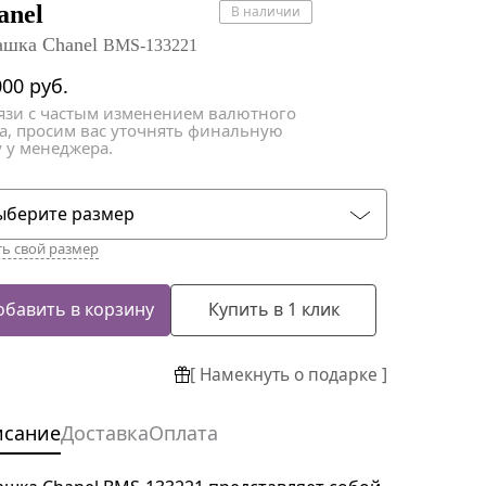
атки
атки
anel
В наличии
ашка Chanel
BMS-133221
000
руб.
вязи с частым изменением валютного
са, просим вас уточнять финальную
 у менеджера.
ыберите размер
ть свой размер
обавить в корзину
Купить в 1 клик
[ Намекнуть о подарке ]
исание
Доставка
Оплата