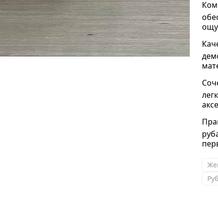
Ком
обе
ощу
Кач
дем
мат
Соч
лег
акс
Пра
руб
пер
Же
Ру