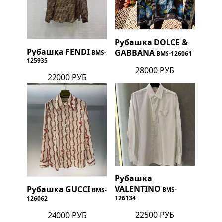
Рубашка
DOLCE &
Рубашка
FENDI
GABBANA
BMS-
BMS-126061
125935
28000 РУБ
22000 РУБ
Рубашка
VALENTINO
Рубашка
GUCCI
BMS-
BMS-
126134
126062
22500 РУБ
24000 РУБ