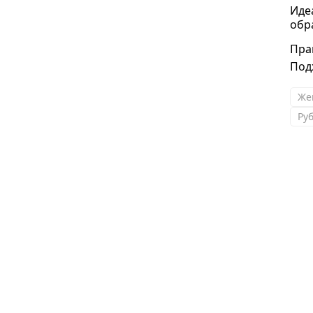
Иде
обр
Пра
Под
Же
Ру
Наталья
Спасибо огромное! Покупала у Натальи
впервые.Очень люблю шарфы, платочки ,
палантины. Сейчас их большое
разнообразие,но таких расцветок
интересных я не встречала нигде)
Оптимальное соотношение цены и