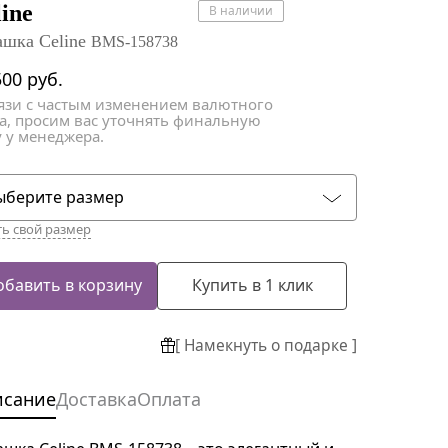
атки
атки
line
В наличии
ашка Celine
BMS-158738
500
руб.
вязи с частым изменением валютного
са, просим вас уточнять финальную
 у менеджера.
ыберите размер
ть свой размер
обавить в корзину
Купить в 1 клик
[ Намекнуть о подарке ]
исание
Доставка
Оплата