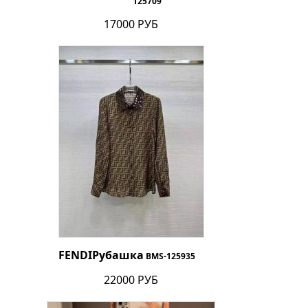
125709
17000 РУБ
FENDI
Рубашка
BMS-125935
22000 РУБ