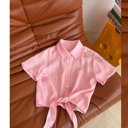
Ювелирные украшения
Кольца
Колье
Браслеты
Серьги
Броши