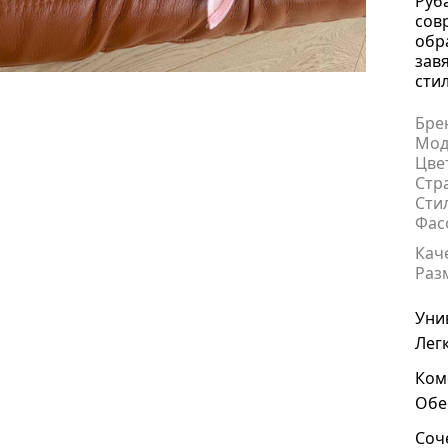
Руб
сов
обр
зав
стил
Бре
Мод
Цве
Стр
Сти
Фас
Кач
Раз
Уни
Лег
Ком
Обе
Соч