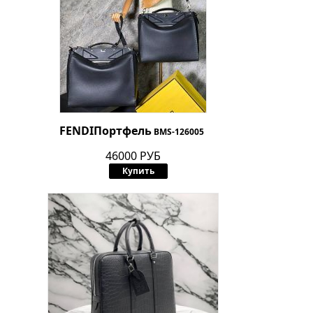
FENDI
Портфель
BMS-126005
46000 РУБ
Купить