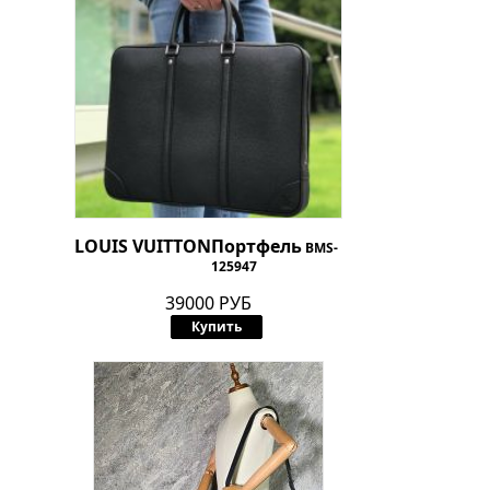
LOUIS VUITTON
Портфель
BMS-
125947
39000 РУБ
Купить