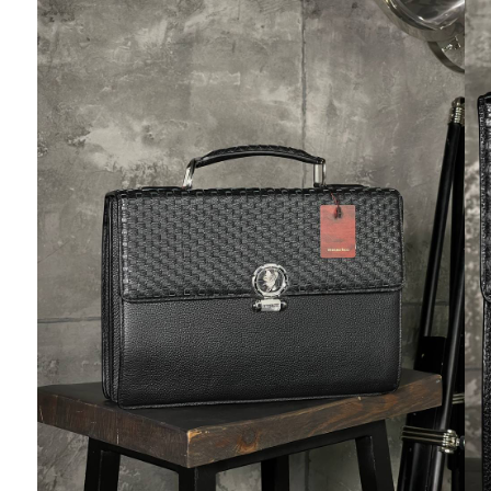
Ювелирные украшения
Кольца
Колье
Браслеты
Серьги
Броши