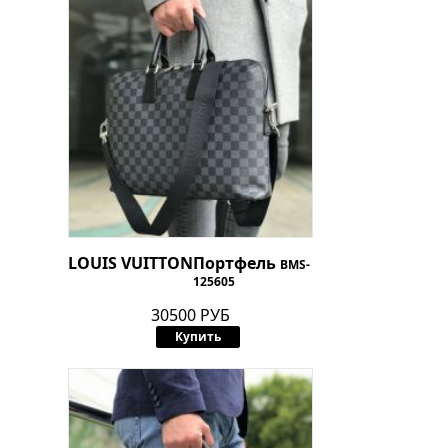
LOUIS VUITTON
Портфель
BMS-
125605
30500 РУБ
Купить