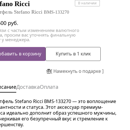
атки
атки
fano Ricci
В наличии
тфель Stefano Ricci
BMS-133270
500
руб.
вязи с частым изменением валютного
са, просим вас уточнять финальную
 у менеджера.
обавить в корзину
Купить в 1 клик
[ Намекнуть о подарке ]
исание
Доставка
Оплата
тфель Stefano Ricci BMS-133270 — это воплощение
гантности и статуса. Этот аксессуар премиум-
сса идеально дополнит образ успешного мужчины,
черкивая его безупречный вкус и стремление к
ершенству.