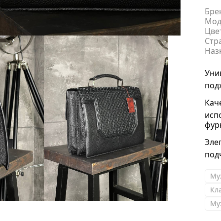
Бре
Мод
Цве
Стр
Наз
Уни
под
Кач
исп
фур
Эле
под
Му
Кл
Му