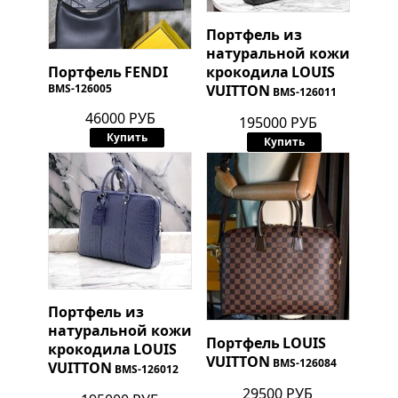
Портфель из
натуральной кожи
крокодила
LOUIS
Портфель
FENDI
VUITTON
BMS-126005
BMS-126011
46000 РУБ
195000 РУБ
Купить
Купить
Портфель из
натуральной кожи
Портфель
LOUIS
крокодила
LOUIS
VUITTON
BMS-126084
VUITTON
BMS-126012
29500 РУБ