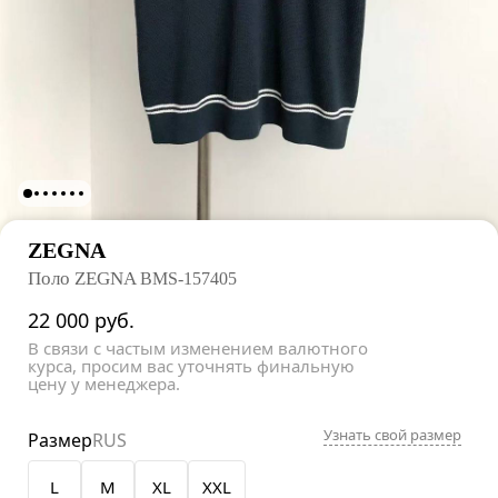
ZEGNA
Поло ZEGNA
BMS-157405
22 000
руб.
В связи с частым изменением валютного
курса, просим вас уточнять финальную
цену у менеджера.
Узнать свой размер
Размер
RUS
L
M
XL
XXL