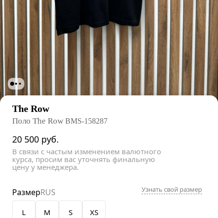
The Row
Поло The Row
BMS-158287
20 500
руб.
В связи с частым изменением валютного
курса, просим вас уточнять финальную
цену у менеджера.
Узнать свой размер
Размер
RUS
L
M
S
XS