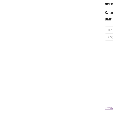
лег
Кач
вып
Же
Ко
Алексей
Супер, сумка пришла, даже круче чем я думал,
спасибо вам всем большое)!!!!
Prev
N