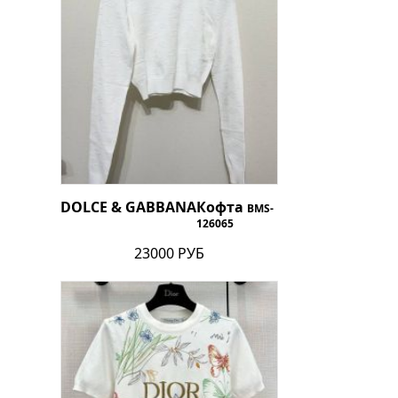
DOLCE & GABBANA
Кофта
BMS-
126065
23000 РУБ