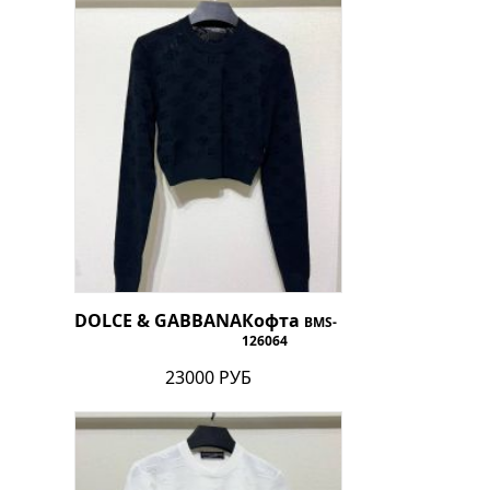
DOLCE & GABBANA
Кофта
BMS-
126064
23000 РУБ