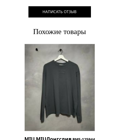
НАПИСАТЬ ОТЗЫВ
Похожие товары
MIU MIU
Лонгслив
BMS-125944