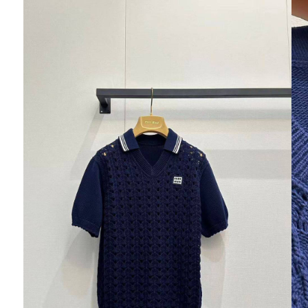
Ювелирные украшения
Кольца
Колье
Браслеты
Серьги
Броши