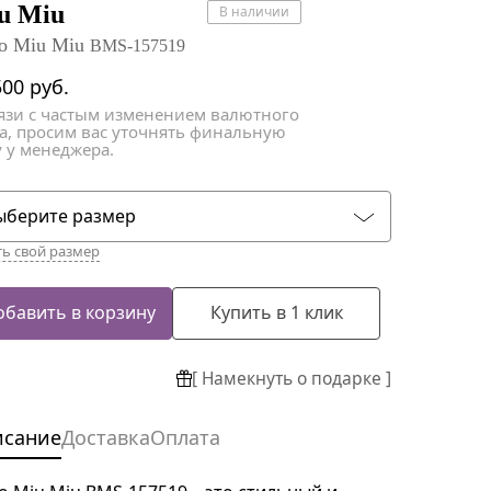
атки
атки
u Miu
В наличии
о Miu Miu
BMS-157519
500
руб.
вязи с частым изменением валютного
са, просим вас уточнять финальную
 у менеджера.
ыберите размер
ть свой размер
обавить в корзину
Купить в 1 клик
[ Намекнуть о подарке ]
исание
Доставка
Оплата