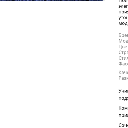
Пол
эле
при
уто
мод
Бре
Мод
Цве
Стр
Сти
Фас
Кач
Раз
Уни
под
Ком
при
Соч