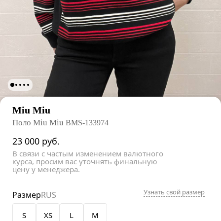
Miu Miu
Поло Miu Miu
BMS-133974
23 000
руб.
В связи с частым изменением валютного
курса, просим вас уточнять финальную
цену у менеджера.
Узнать свой размер
Размер
RUS
S
XS
L
M