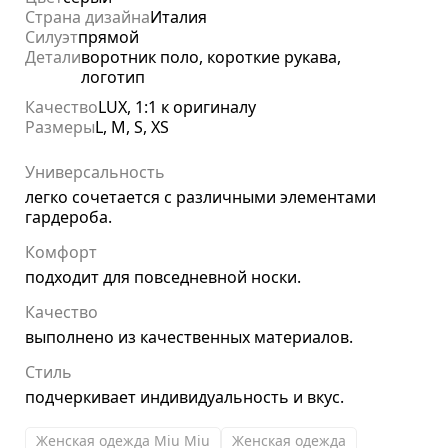
Страна дизайна
Италия
Силуэт
прямой
Детали
воротник поло, короткие рукава,
логотип
Качество
LUX, 1:1 к оригиналу
Размеры
L, M, S, XS
Универсальность
легко сочетается с различными элементами
гардероба.
Комфорт
подходит для повседневной носки.
Качество
выполнено из качественных материалов.
Стиль
подчеркивает индивидуальность и вкус.
Женская одежда Miu Miu
Женская одежда