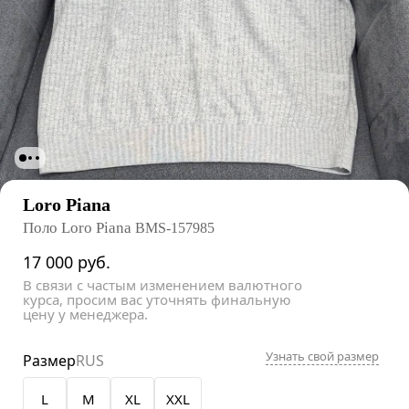
Loro Piana
Поло Loro Piana
BMS-157985
17 000
руб.
В связи с частым изменением валютного
курса, просим вас уточнять финальную
цену у менеджера.
Узнать свой размер
Размер
RUS
L
M
XL
XXL