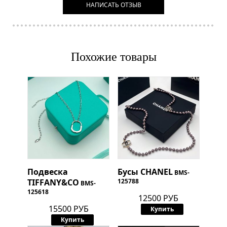
НАПИСАТЬ ОТЗЫВ
Похожие товары
Подвеска
Бусы
CHANEL
BMS-
TIFFANY&CO
125788
BMS-
125618
12500 РУБ
15500 РУБ
Купить
Купить