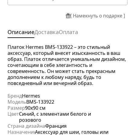
[ Намекнуть о подарке ]
Описание
Доставка
Оплата
Платок Hermes BMS-133922 – это стильный
аксессуар, который внесет изысканность в ваш
образ. Платок отличается уникальным дизайном,
сочетающим в себе элегантность и
современность. Он может стать прекрасным
дополнением к любому наряду, будь то
повседневный или вечерний образ.
Бренд
Hermes
Модель
BMS-133922
Размер
90x90 см
Цвет
Синий, с элементами белого и
розового
Страна дизайна
Франция
Назначение
Аксессуар для шеи, головы или