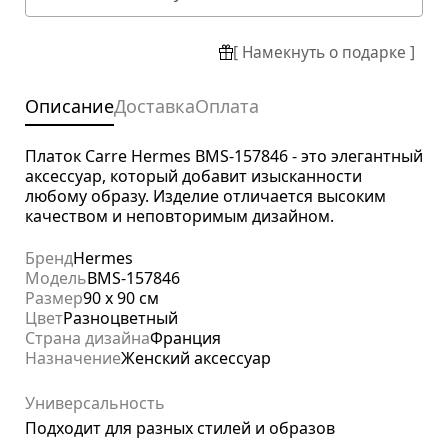
[ Намекнуть о подарке ]
Описание
Доставка
Оплата
Платок Carre Hermes BMS-157846 - это элегантный
аксессуар, который добавит изысканности
любому образу. Изделие отличается высоким
качеством и неповторимым дизайном.
Бренд
Hermes
Модель
BMS-157846
Размер
90 х 90 см
Цвет
Разноцветный
Страна дизайна
Франция
Назначение
Женский аксессуар
Универсальность
Подходит для разных стилей и образов