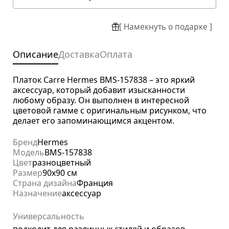
[ Намекнуть о подарке ]
Описание
Доставка
Оплата
Платок Carre Hermes BMS-157838 – это яркий
аксессуар, который добавит изысканности
любому образу. Он выполнен в интересной
цветовой гамме с оригинальным рисунком, что
делает его запоминающимся акцентом.
Бренд
Hermes
Модель
BMS-157838
Цвет
разноцветный
Размер
90х90 см
Страна дизайна
Франция
Назначение
аксессуар
Универсальность