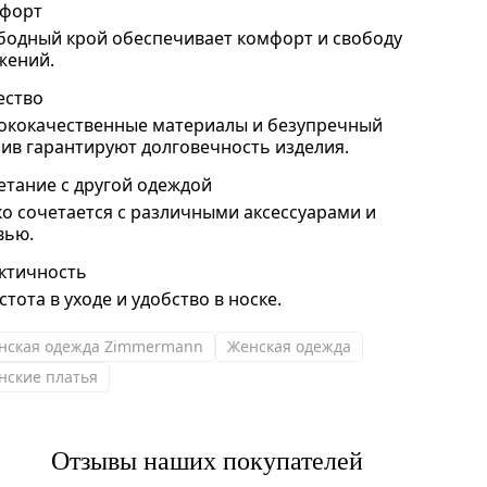
форт
бодный крой обеспечивает комфорт и свободу
жений.
ество
ококачественные материалы и безупречный
ив гарантируют долговечность изделия.
етание с другой одеждой
ко сочетается с различными аксессуарами и
вью.
ктичность
тота в уходе и удобство в носке.
нская одежда Zimmermann
Женская одежда
нские платья
Отзывы наших покупателей