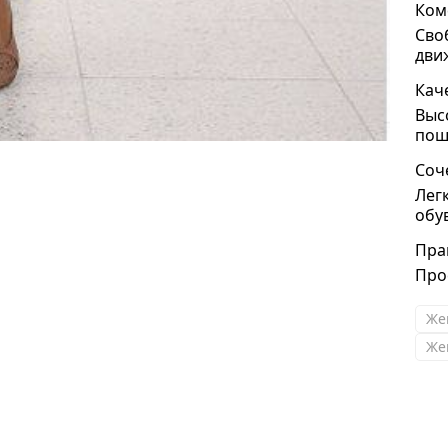
Ком
Сво
дви
Кач
Выс
пош
Соч
Лег
обу
Пра
Прос
Же
Же