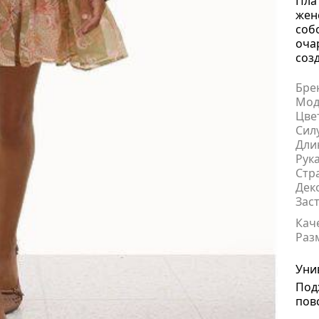
Пла
жен
соб
оча
соз
Бре
Мод
Цве
Сил
Дли
Рук
Стр
Дек
Зас
Кач
Раз
Уни
Под
пов