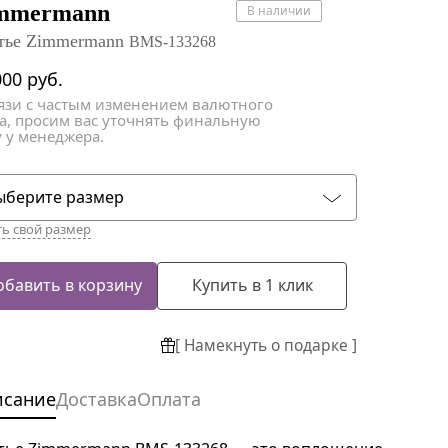
атки
атки
mmermann
В наличии
тье Zimmermann
BMS-133268
000
руб.
вязи с частым изменением валютного
са, просим вас уточнять финальную
 у менеджера.
ыберите размер
ть свой размер
обавить в корзину
Купить в 1 клик
[ Намекнуть о подарке ]
исание
Доставка
Оплата