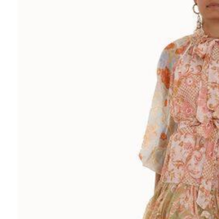
Ювелирные украшения
Кольца
Колье
Браслеты
Серьги
Броши