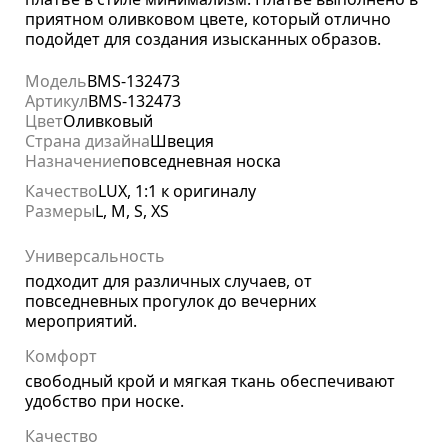
приятном оливковом цвете, который отлично
подойдет для создания изысканных образов.
Модель
BMS-132473
Артикул
BMS-132473
Цвет
Оливковый
Страна дизайна
Швеция
Назначение
повседневная носка
Качество
LUX, 1:1 к оригиналу
Размеры
L, M, S, XS
Универсальность
подходит для различных случаев, от
повседневных прогулок до вечерних
мероприятий.
Комфорт
свободный крой и мягкая ткань обеспечивают
удобство при носке.
Качество