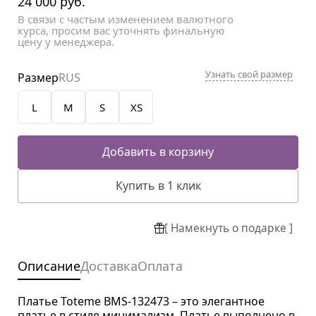
24 000
руб.
В связи с частым изменением валютного
курса, просим вас уточнять финальную
цену у менеджера.
Узнать свой размер
Размер
RUS
L
M
S
XS
Добавить в корзину
Купить в 1 клик
[ Намекнуть о подарке ]
Описание
Доставка
Оплата
Платье Toteme BMS-132473 – это элегантное
платье в стиле минимализм. Платье выполнено в