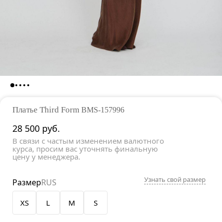
Платье Third Form
BMS-157996
28 500
руб.
В связи с частым изменением валютного
курса, просим вас уточнять финальную
цену у менеджера.
Узнать свой размер
Размер
RUS
XS
L
M
S