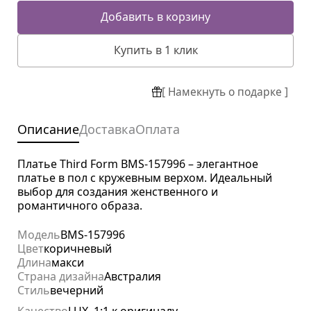
Добавить в корзину
Купить в 1 клик
[ Намекнуть о подарке ]
Описание
Доставка
Оплата
Платье Third Form BMS-157996 – элегантное
платье в пол с кружевным верхом. Идеальный
выбор для создания женственного и
романтичного образа.
Модель
BMS-157996
Цвет
коричневый
Длина
макси
Страна дизайна
Австралия
Стиль
вечерний