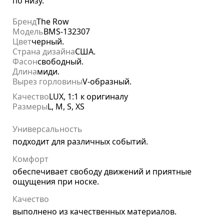
по низу.
Бренд
The Row
Модель
BMS-132307
Цвет
черный.
Страна дизайна
США.
Фасон
свободный.
Длина
миди.
Вырез горловины
V-образный.
Качество
LUX, 1:1 к оригиналу
Размеры
L, M, S, XS
Универсальность
подходит для различных событий.
Комфорт
обеспечивает свободу движений и приятные
ощущения при носке.
Качество
выполнено из качественных материалов.