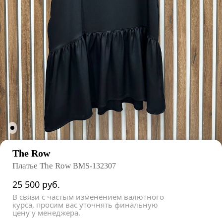
The Row
Платье The Row
BMS-132307
25 500
руб.
В связи с частым изменением валютного
курса, просим вас уточнять финальную
цену у менеджера.