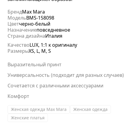
Бренд
Max Mara
Модель
BMS-158098
Цвет
черно-белый
Назначение
повседневное
Страна дизайна
Италия
Качество
LUX, 1:1 к оригиналу
Размеры
XS, L, M, S
Выразительный принт
Универсальность (подходит для разных случаев)
Сочетается с различными аксессуарами
Комфорт
Женская одежда Max Mara
Женская одежда
Женские платья