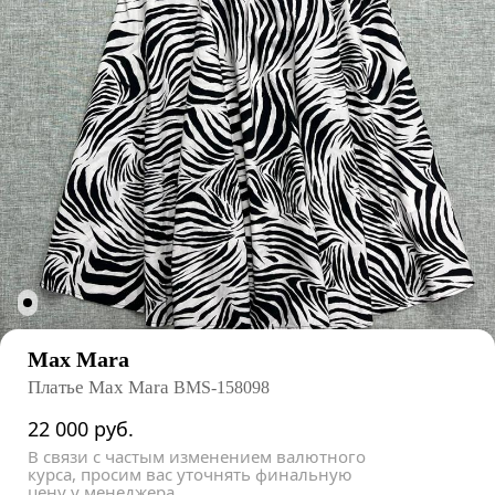
Max Mara
Платье Max Mara
BMS-158098
22 000
руб.
В связи с частым изменением валютного
курса, просим вас уточнять финальную
цену у менеджера.