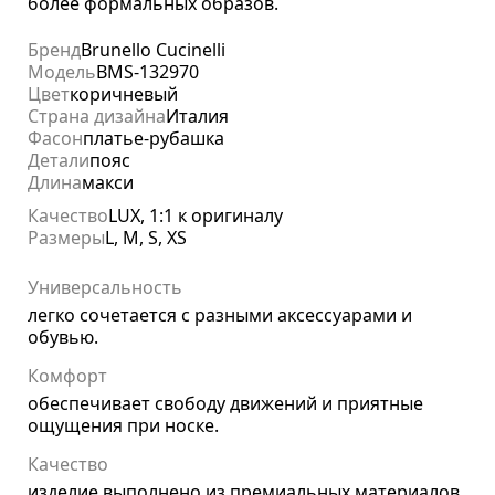
более формальных образов.
Бренд
Brunello Cucinelli
Модель
BMS-132970
Цвет
коричневый
Страна дизайна
Италия
Фасон
платье-рубашка
Детали
пояс
Длина
макси
Качество
LUX, 1:1 к оригиналу
Размеры
L, M, S, XS
Универсальность
легко сочетается с разными аксессуарами и
обувью.
Комфорт
обеспечивает свободу движений и приятные
ощущения при носке.
Качество
изделие выполнено из премиальных материалов.