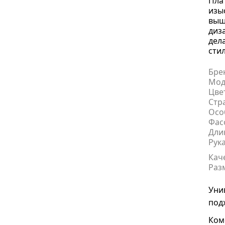
Плат
изы
выш
диз
дел
сти
Бре
Мод
Цве
Стр
Осо
Фас
Дли
Рук
Кач
Раз
Уни
под
Ком