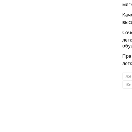
мяг
Кач
выс
Соч
лег
обу
Пра
лег
Жен
Же
Олег
В очередной раз порадовали ! Все подошло и