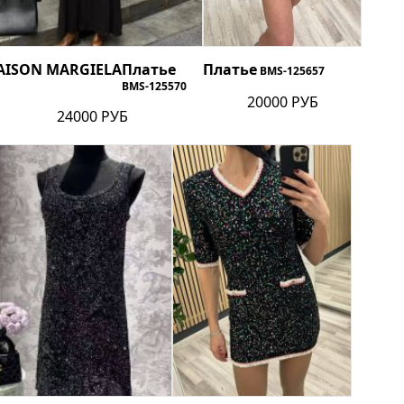
AISON MARGIELA
Платье
Платье
BMS-125657
BMS-125570
20000 РУБ
24000 РУБ