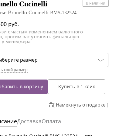
атки
атки
nello Cucinelli
В наличии
ье Brunello Cucinelli
BMS-132524
500
руб.
вязи с частым изменением валютного
са, просим вас уточнять финальную
 у менеджера.
ыберите размер
ть свой размер
обавить в корзину
Купить в 1 клик
[ Намекнуть о подарке ]
исание
Доставка
Оплата