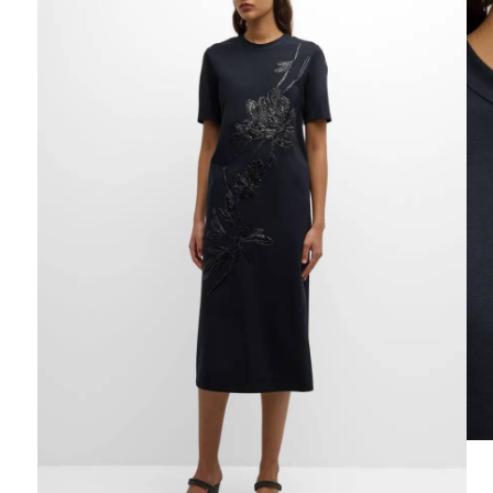
Ювелирные украшения
Кольца
Колье
Браслеты
Серьги
Броши