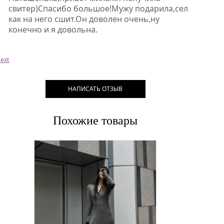
свитер)Спасибо большое!Мужу подарила,сел
как на него сшит.Он доволен очень,ну
конечно и я довольна.
ext
НАПИСАТЬ ОТЗЫВ
Похожие товары