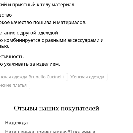
кий и приятный к телу материал.
ество
окое качество пошива и материалов.
етание с другой одеждой
ко комбинируется с разными аксессуарами и
вью.
ктичность
ко ухаживать за изделием.
ская одежда Brunello Cucinelli
Женская одежда
нские платья
Отзывы наших покупателей
Надежда
Наташенька,привет милая!Я получила