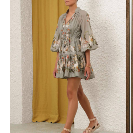
Ювелирные украшения
Кольца
Колье
Браслеты
Серьги
Броши