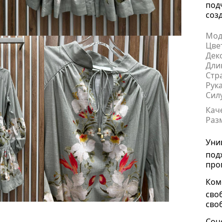
под
соз
Мод
Цве
Дек
Дли
Стр
Рук
Сил
Кач
Раз
Уни
под
про
Ком
сво
сво
Соч