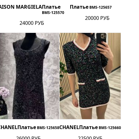
AISON MARGIELA
Платье
Платье
BMS-125657
BMS-125570
20000 РУБ
24000 РУБ
CHANEL
Платье
CHANEL
Платье
BMS-125658
BMS-125660
26000 РУБ
22500 РУБ