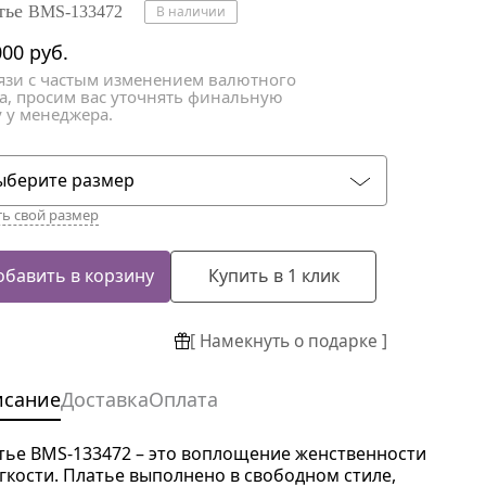
атки
атки
тье
BMS-133472
В наличии
000
руб.
вязи с частым изменением валютного
са, просим вас уточнять финальную
 у менеджера.
ыберите размер
ть свой размер
обавить в корзину
Купить в 1 клик
[ Намекнуть о подарке ]
исание
Доставка
Оплата
тье BMS-133472 – это воплощение женственности
егкости. Платье выполнено в свободном стиле,