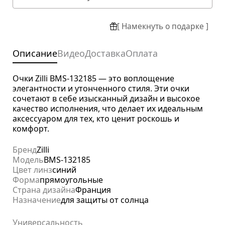
[ Намекнуть о подарке ]
Описание
Видео
Доставка
Оплата
Очки Zilli BMS-132185 — это воплощение
элегантности и утонченного стиля. Эти очки
сочетают в себе изысканный дизайн и высокое
качество исполнения, что делает их идеальным
аксессуаром для тех, кто ценит роскошь и
комфорт.
Бренд
Zilli
Модель
BMS-132185
Цвет линз
синий
Форма
прямоугольные
Страна дизайна
Франция
Назначение
для защиты от солнца
Универсальность