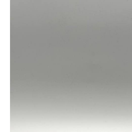
Ювелирные украшения
Кольца
Колье
Браслеты
Серьги
Броши