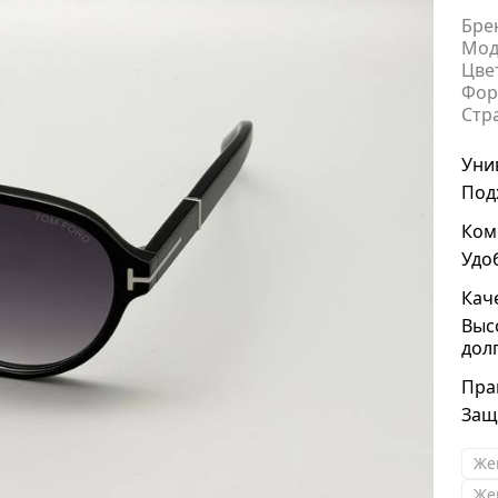
Бре
Мод
Цве
Фор
Стр
Уни
Под
Ком
Удо
Кач
Выс
дол
Пра
Защ
Же
Же