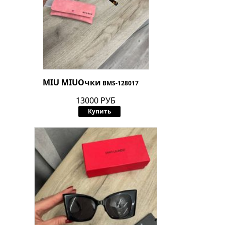
MIU MIU
Очки
BMS-128017
13000 РУБ
Купить