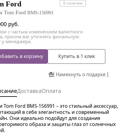
атки
атки
m Ford
В наличии
и Tom Ford
BMS-156991
000
руб.
вязи с частым изменением валютного
са, просим вас уточнять финальную
 у менеджера.
обавить в корзину
Купить в 1 клик
[ Намекнуть о подарке ]
исание
Доставка
Оплата
и Tom Ford BMS-156991 – это стильный аксессуар,
етающий в себе элегантность и современный
айн. Они идеально подойдут для создания
овторимого образа и защиты глаз от солнечных
ей.