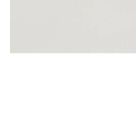
Альбина
Урррааааа!!!!!!!!!! И моя сумочка пришла!!!!!
Качество отличное, в реале - как на фото
Спасибо за оперативность, обязательно буду
у вас еще заказывать.
Ольга
Прекрасные наряды! Можно найти вещь на
любой вкус и возраст. Я осталась очень
довольна. Спасибо!!!