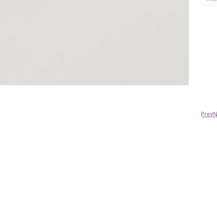
Антон
ВСЁ СУПЕР. Заказ пришел быстро. Делал жене
подарок. Всё замечательно, рада! Будем
заказывать ещё и ещё.
Prev
N