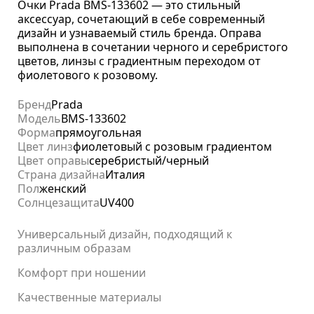
Очки Prada BMS-133602 — это стильный
аксессуар, сочетающий в себе современный
дизайн и узнаваемый стиль бренда. Оправа
выполнена в сочетании черного и серебристого
цветов, линзы с градиентным переходом от
фиолетового к розовому.
Бренд
Prada
Модель
BMS-133602
Форма
прямоугольная
Цвет линз
фиолетовый с розовым градиентом
Цвет оправы
серебристый/черный
Страна дизайна
Италия
Пол
женский
Солнцезащита
UV400
Универсальный дизайн, подходящий к
различным образам
Комфорт при ношении
Качественные материалы