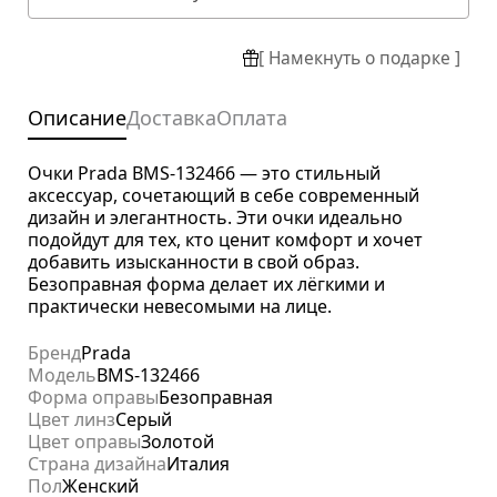
[ Намекнуть о подарке ]
Описание
Доставка
Оплата
Очки Prada BMS-132466 — это стильный
аксессуар, сочетающий в себе современный
дизайн и элегантность. Эти очки идеально
подойдут для тех, кто ценит комфорт и хочет
добавить изысканности в свой образ.
Безоправная форма делает их лёгкими и
практически невесомыми на лице.
Бренд
Prada
Модель
BMS-132466
Форма оправы
Безоправная
Цвет линз
Серый
Цвет оправы
Золотой
Страна дизайна
Италия
Пол
Женский