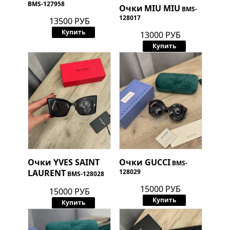
BMS-127958
Очки
MIU MIU
BMS-
128017
13500 РУБ
Купить
13000 РУБ
Купить
Очки
YVES SAINT
Очки
GUCCI
BMS-
LAURENT
128029
BMS-128028
15000 РУБ
15000 РУБ
Купить
Купить