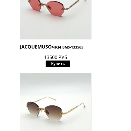
JACQUEMUS
Очки
BMS-133565
13500 РУБ
Купить