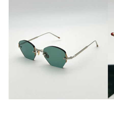
Ювелирные украшения
Кольца
Колье
Браслеты
Серьги
Броши