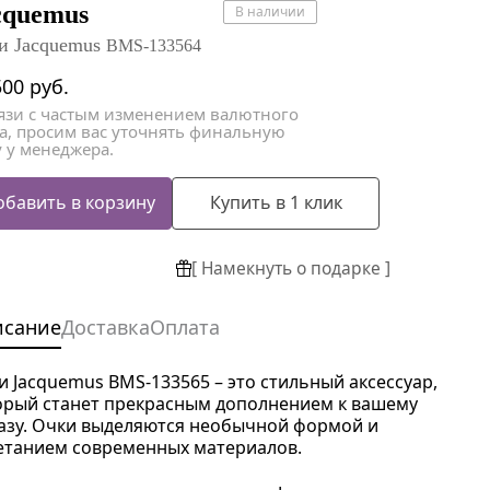
атки
атки
cquemus
В наличии
и Jacquemus
BMS-133564
500
руб.
вязи с частым изменением валютного
са, просим вас уточнять финальную
 у менеджера.
обавить в корзину
Купить в 1 клик
[ Намекнуть о подарке ]
исание
Доставка
Оплата
и Jacquemus BMS-133565 – это стильный аксессуар,
орый станет прекрасным дополнением к вашему
азу. Очки выделяются необычной формой и
етанием современных материалов.