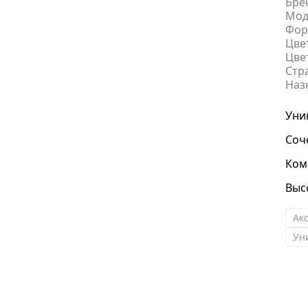
Бре
Мод
Фор
Цве
Цве
Стр
Наз
Уни
Соч
Ком
Выс
Ак
Ун