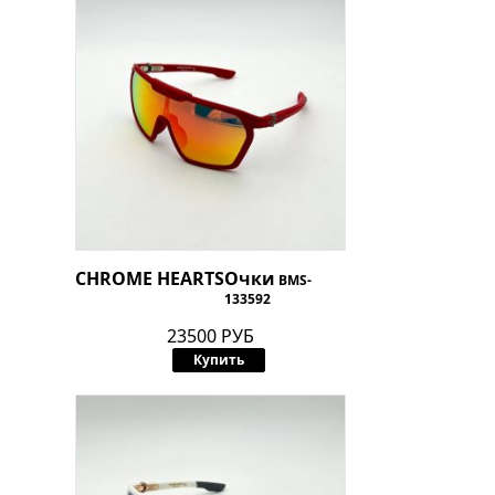
CHROME HEARTS
Очки
BMS-
133592
23500 РУБ
Купить