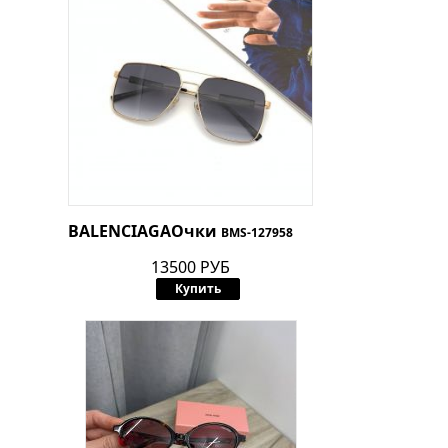
BALENCIAGA
Очки
BMS-127958
13500 РУБ
Купить