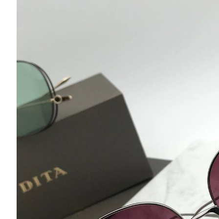
Ювелирные украшения
Кольца
Колье
Браслеты
Серьги
Броши