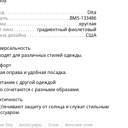
азу.
нд
. . . . . . . . . . . . . . . . . . . . . . . . . . . . . . . . . . . . . . . . . . . . . . . . . . . . . .
Dita
ель
. . . . . . . . . . . . . . . . . . . . . . . . . . . . . . . . . . . . . . . . . . . . . . . . . . . . 
BMS-133486
ма
. . . . . . . . . . . . . . . . . . . . . . . . . . . . . . . . . . . . . . . . . . . . . . . . . . . . .
круглая
т линз
. . . . . . . . . . . . . . . . . . . . . . . . . . . . . . . . . . . . . . . . . . . . . . . . . .
градиентный фиолетовый
ана дизайна
. . . . . . . . . . . . . . . . . . . . . . . . . . . . . . . . . . . . . . . . . . . . 
США
версальность
ходят для различных стилей одежды.
форт
кая оправа и удобная посадка.
етание с другой одеждой
ко сочетаются с разными образами.
ктичность
спечивают защиту от солнца и служат стильным
ессуаром.
ки Dita
Аксессуары
Очки
Женские очки