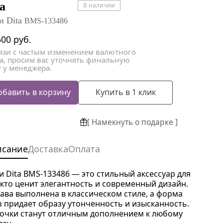
атки
атки
ta
В наличии
и Dita
BMS-133486
500
руб.
вязи с частым изменением валютного
са, просим вас уточнять финальную
 у менеджера.
обавить в корзину
Купить в 1 клик
[ Намекнуть о подарке ]
исание
Доставка
Оплата
и Dita BMS-133486 — это стильный аксессуар для
, кто ценит элегантность и современный дизайн.
ава выполнена в классическом стиле, а форма
з придает образу утонченность и изысканность.
 очки станут отличным дополнением к любому