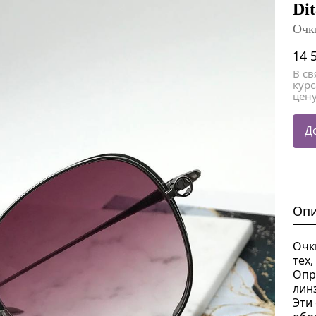
Рюкзаки
Рюкзаки
Перч
Перч
Di
Очк
14 
В с
кур
цену
Д
Оп
Очк
тех
Опр
лин
Эти