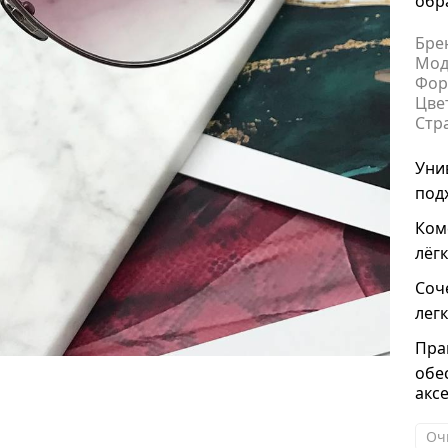
обр
Бре
Мод
Фор
Цве
Стр
Уни
под
Ком
лёг
Соч
лег
Пра
обе
акс
Оч