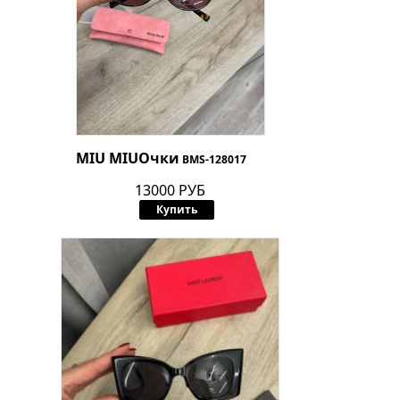
MIU MIU
Очки
BMS-128017
13000 РУБ
Купить