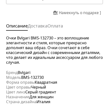
[ Намекнуть о подарке ]
Описание
Доставка
Оплата
Очки Bvlgari BMS-132730 – это воплощение
элегантности и стиля, которые прекрасно
дополнят ваш образ. Очки сочетают в себе
классический дизайн с современными деталями,
что делает их идеальным аксессуаром для любого
случая.
Бренд
Bvlgari
Модель
BMS-132730
Форма оправы
Квадратная
Цвет оправы
Черный
Цвет линз
Серый градиент
Назначение
Для женщин
Страна дизайна
Италия