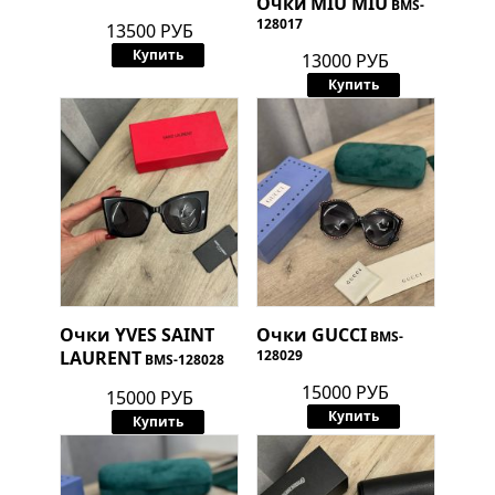
Очки
MIU MIU
BMS-
128017
13500 РУБ
Купить
13000 РУБ
Купить
Очки
YVES SAINT
Очки
GUCCI
BMS-
LAURENT
128029
BMS-128028
15000 РУБ
15000 РУБ
Купить
Купить