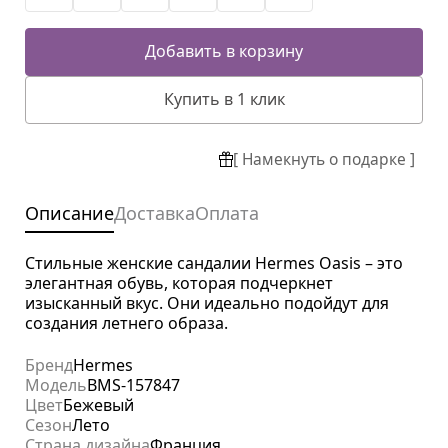
Добавить в корзину
Купить в 1 клик
[ Намекнуть о подарке ]
Описание
Доставка
Оплата
Стильные женские сандалии Hermes Oasis – это
элегантная обувь, которая подчеркнет
изысканный вкус. Они идеально подойдут для
создания летнего образа.
Бренд
Hermes
Модель
BMS-157847
Цвет
Бежевый
Сезон
Лето
Страна дизайна
Франция