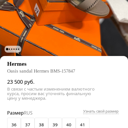
Hermes
Oasis sandal Hermes
BMS-157847
23 500
руб.
В связи с частым изменением валютного
курса, просим вас уточнять финальную
цену у менеджера.
Узнать свой размер
Размер
RUS
36
37
38
39
40
41