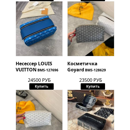
Несессер
LOUIS
Косметичка
VUITTON
Goyard
BMS-127696
BMS-128629
24500 РУБ
23500 РУБ
Купить
Купить