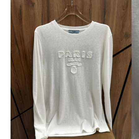
Ювелирные украшения
Кольца
Колье
Браслеты
Серьги
Броши