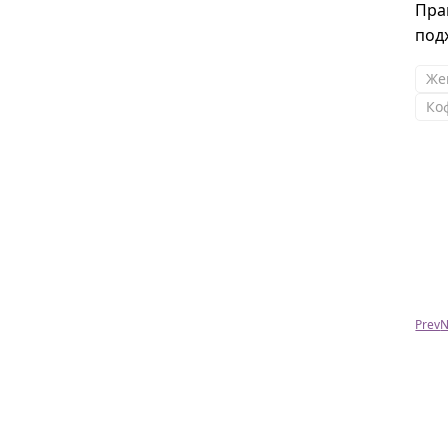
Пра
под
Же
Ко
Максим
Большое спасибо! Все подошло,брюки и поло
сели идеально.
Prev
N