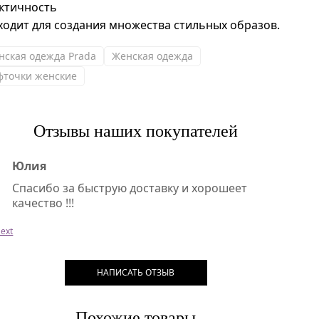
ктичность
ходит для создания множества стильных образов.
нская одежда Prada
Женская одежда
фточки женские
Отзывы наших покупателей
Юлия
Спасибо за быструю доставку и хорошеет
качество !!!
ext
НАПИСАТЬ ОТЗЫВ
Похожие товары