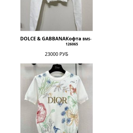
DOLCE & GABBANA
Кофта
BMS-
126065
23000 РУБ