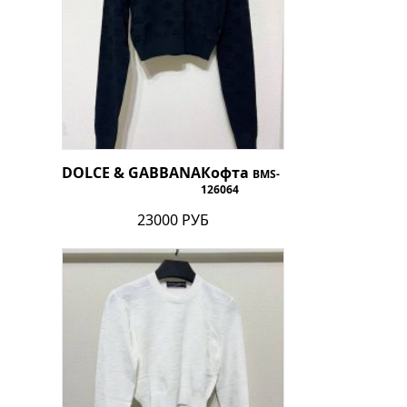
DOLCE & GABBANA
Кофта
BMS-
126064
23000 РУБ