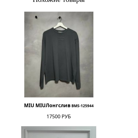
MIU MIU
Лонгслив
BMS-125944
17500 РУБ