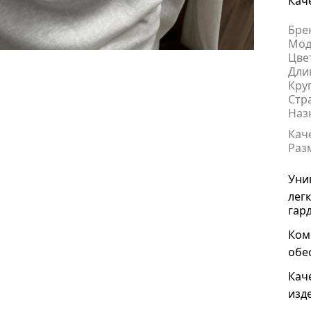
Каче
Бре
Мод
Цве
Дли
Кру
Стр
Наз
Кач
Раз
Уни
лег
гар
Ком
обе
Кач
изд