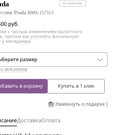
атки
атки
ada
В наличии
гслив Prada
BMS-157113
500
руб.
вязи с частым изменением валютного
са, просим вас уточнять финальную
 у менеджера.
ыберите размер
ть свой размер
обавить в корзину
Купить в 1 клик
[ Намекнуть о подарке ]
исание
Доставка
Оплата