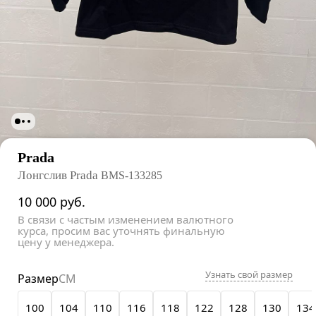
Prada
Лонгслив Prada
BMS-133285
10 000
руб.
В связи с частым изменением валютного
курса, просим вас уточнять финальную
цену у менеджера.
Узнать свой размер
Размер
СМ
100
104
110
116
118
122
128
130
134