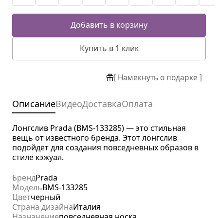
Добавить в корзину
Купить в 1 клик
[ Намекнуть о подарке ]
Описание
Видео
Доставка
Оплата
Лонгслив Prada (BMS-133285) — это стильная
вещь от известного бренда. Этот лонгслив
подойдет для создания повседневных образов в
стиле кэжуал.
Бренд
Prada
Модель
BMS-133285
Цвет
черный
Страна дизайна
Италия
Назначение
повседневная носка