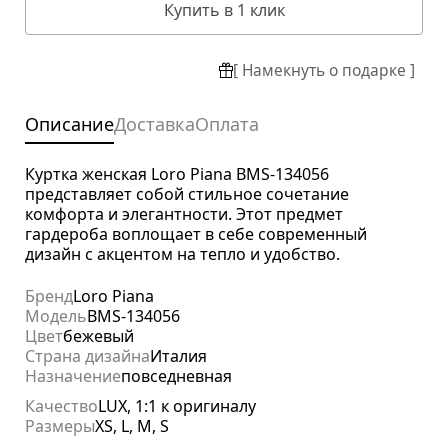
Купить в 1 клик
[ Намекнуть о подарке ]
Описание
Доставка
Оплата
Куртка женская Loro Piana BMS-134056
представляет собой стильное сочетание
комфорта и элегантности. Этот предмет
гардероба воплощает в себе современный
дизайн с акцентом на тепло и удобство.
Бренд
Loro Piana
Модель
BMS-134056
Цвет
бежевый
Страна дизайна
Италия
Назначение
повседневная
Качество
LUX, 1:1 к оригиналу
Размеры
XS, L, M, S