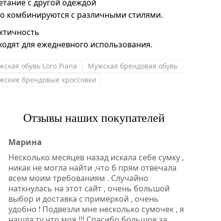
етание с другой одеждой
ко комбинируются с различными стилями.
ктичность
ходят для ежедневного использования.
жская обувь Loro Piana
Мужская брендовая обувь
жские брендовые кроссовки
Отзывы наших покупателей
Марина
Несколько месяцев назад искала себе сумку ,
никак не могла найти ,что б прям отвечала
всем моим требованиям . Случайно
наткнулась на этот сайт , очень большой
выбор и доставка с примеркой , очень
удобно ! Подвезли мне несколько сумочек , я
нашла ту что моя !!! Спасибо большое за