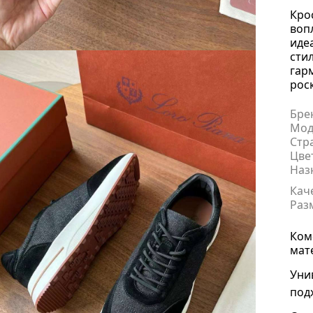
Кро
воп
иде
сти
гар
рос
Бре
Мод
Стр
Цве
Наз
Кач
Раз
Ком
мат
Уни
под