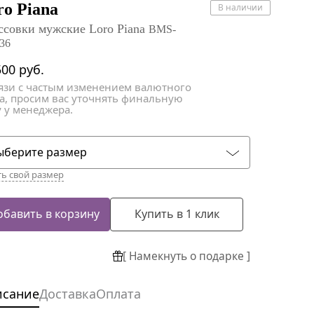
атки
атки
ro Piana
В наличии
ссовки мужские Loro Piana
BMS-
36
500
руб.
вязи с частым изменением валютного
са, просим вас уточнять финальную
 у менеджера.
ыберите размер
ть свой размер
обавить в корзину
Купить в 1 клик
[ Намекнуть о подарке ]
исание
Доставка
Оплата