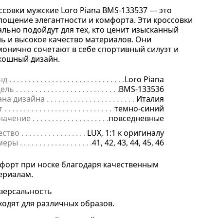
ссовки мужские Loro Piana BMS-133537 — это
лощение элегантности и комфорта. Эти кроссовки
ально подойдут для тех, кто ценит изысканный
ль и высокое качество материалов. Они
монично сочетают в себе спортивный силуэт и
кошный дизайн.
нд
. . . . . . . . . . . . . . . . . . . . . . . . . . . . . . . . . . . . . . . . . . . . . . . . . . . . . .
Loro Piana
ель
. . . . . . . . . . . . . . . . . . . . . . . . . . . . . . . . . . . . . . . . . . . . . . . . . . . . 
BMS-133536
ана дизайна
. . . . . . . . . . . . . . . . . . . . . . . . . . . . . . . . . . . . . . . . . . . . 
Италия
т
. . . . . . . . . . . . . . . . . . . . . . . . . . . . . . . . . . . . . . . . . . . . . . . . . . . . . . .
темно-синий
начение
. . . . . . . . . . . . . . . . . . . . . . . . . . . . . . . . . . . . . . . . . . . . . . . .
повседневные
ество
. . . . . . . . . . . . . . . . . . . . . . . . . . . . . . . . . . . . . . . . . . . . . . . . . . .
LUX, 1:1 к оригиналу
меры
. . . . . . . . . . . . . . . . . . . . . . . . . . . . . . . . . . . . . . . . . . . . . . . . . . . 
41, 42, 43, 44, 45, 46
форт при носке благодаря качественным
ериалам.
версальность
ходят для различных образов.