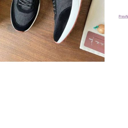
Prev
N