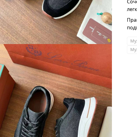
Соч
лег
Пра
под
Му
Му
Кира
Вначале сомневалась что за такие деньги
вещи будут действительно качественными..
Почитав отзывы в сети рискнула и теперь
подругам советую этот магазин . качество
действительно высокое