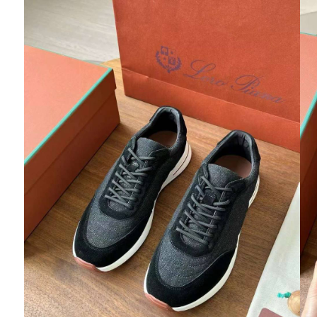
Ювелирные украшения
Кольца
Колье
Браслеты
Серьги
Броши