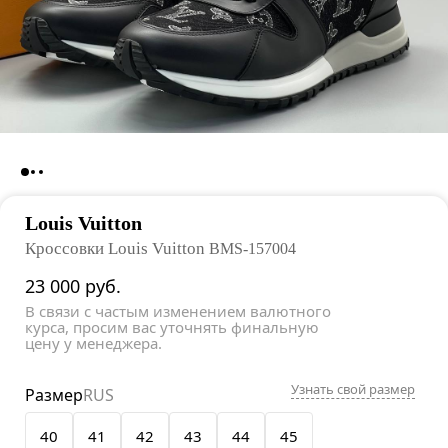
Louis Vuitton
Кроссовки Louis Vuitton
BMS-157004
23 000
руб.
В связи с частым изменением валютного
курса, просим вас уточнять финальную
цену у менеджера.
Узнать свой размер
Размер
RUS
40
41
42
43
44
45