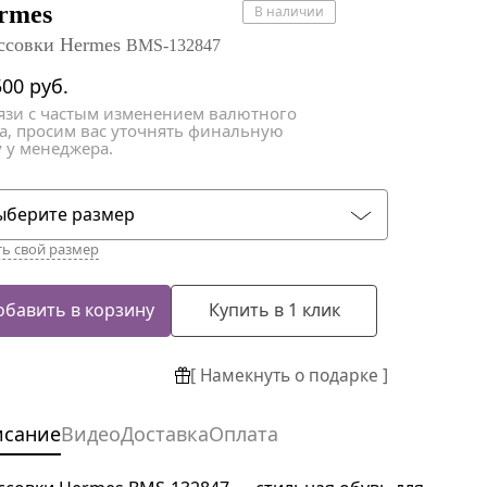
атки
атки
rmes
В наличии
ссовки Hermes
BMS-132847
500
руб.
вязи с частым изменением валютного
са, просим вас уточнять финальную
 у менеджера.
ыберите размер
ть свой размер
обавить в корзину
Купить в 1 клик
[ Намекнуть о подарке ]
исание
Видео
Доставка
Оплата