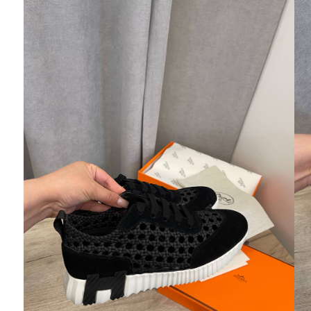
Ювелирные украшения
Кольца
Колье
Браслеты
Серьги
Броши