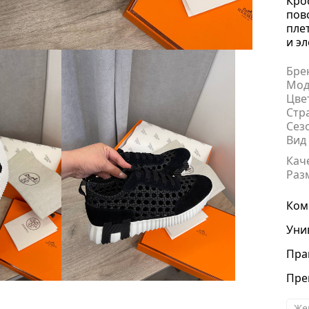
Кро
пов
пле
и э
Бре
Мод
Цве
Стр
Сез
Вид
Кач
Раз
Ком
Уни
Пра
Пре
Же