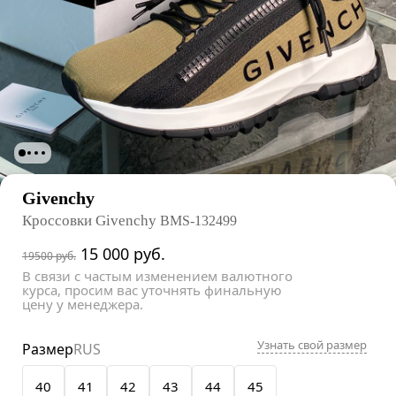
Givenchy
Кроссовки Givenchy
BMS-132499
15 000
руб.
19500 руб.
В связи с частым изменением валютного
курса, просим вас уточнять финальную
цену у менеджера.
Узнать свой размер
Размер
RUS
40
41
42
43
44
45