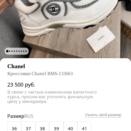
Chanel
Кроссовки Chanel
BMS-133663
23 500
руб.
В связи с частым изменением валютного
курса, просим вас уточнять финальную
цену у менеджера.
Узнать свой размер
Размер
RUS
36
37
38
39
40
41