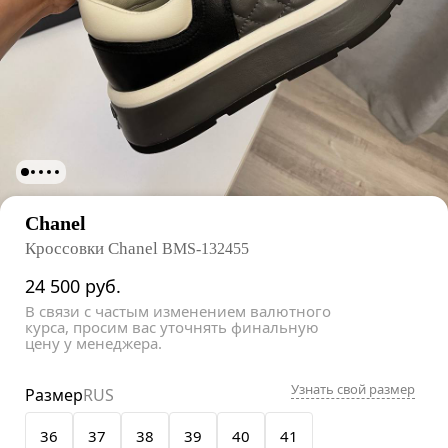
Chanel
Кроссовки Chanel
BMS-132455
24 500
руб.
В связи с частым изменением валютного
курса, просим вас уточнять финальную
цену у менеджера.
Узнать свой размер
Размер
RUS
36
37
38
39
40
41