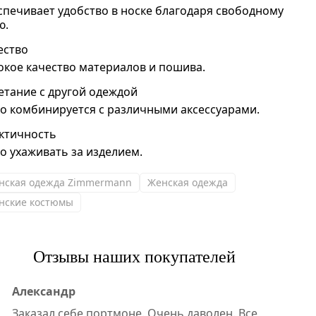
спечивает удобство в носке благодаря свободному
ю.
ество
окое качество материалов и пошива.
етание с другой одеждой
ко комбинируется с различными аксессуарами.
ктичность
ко ухаживать за изделием.
нская одежда Zimmermann
Женская одежда
нские костюмы
Отзывы наших покупателей
Александр
Заказал себе портмоне. Очень даволен. Все