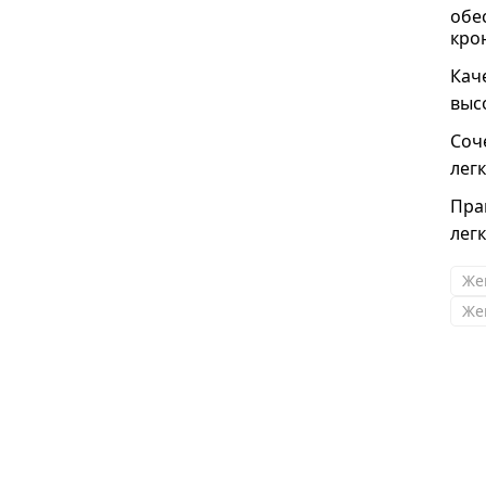
обе
кро
Кач
выс
Соч
лег
Пра
лег
Же
Же
Юлия
Хороший магазин. Интересные модели,