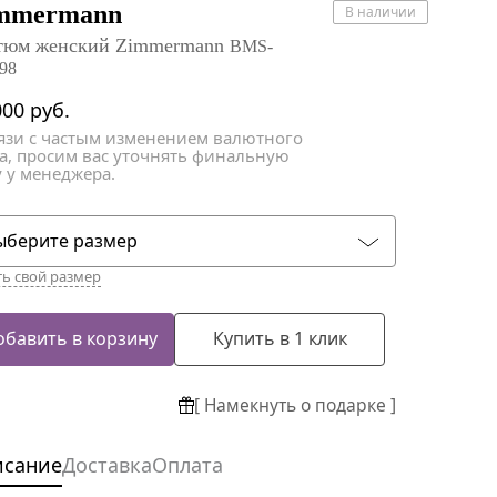
атки
атки
mmermann
В наличии
тюм женский Zimmermann
BMS-
98
000
руб.
вязи с частым изменением валютного
са, просим вас уточнять финальную
 у менеджера.
ыберите размер
ть свой размер
обавить в корзину
Купить в 1 клик
[ Намекнуть о подарке ]
исание
Доставка
Оплата