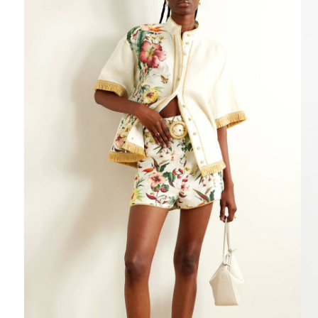
Ювелирные украшения
Кольца
Колье
Браслеты
Серьги
Броши