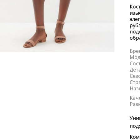
Кос
изы
эле
руб
под
обр
Бре
Мод
Сос
Дет
Сез
Стр
Наз
Кач
Раз
Уни
под
Ком